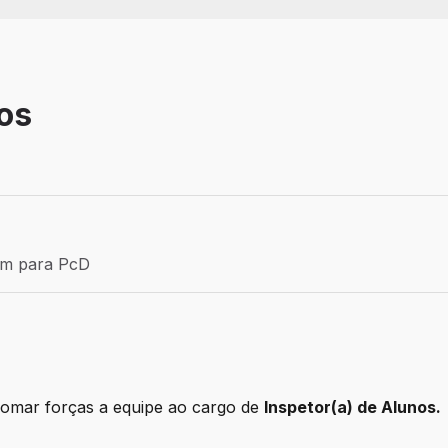
nos
Efetivo
ém para PcD
para PcD
somar forças a equipe ao cargo de
Inspetor(a) de Alunos.