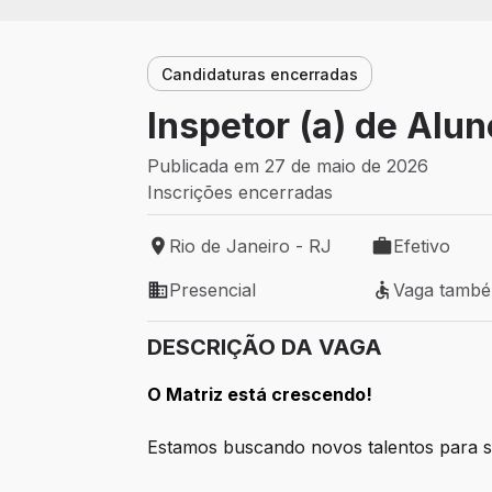
Candidaturas encerradas
Inspetor (a) de Alu
Publicada em 27 de maio de 2026
Inscrições encerradas
Rio de Janeiro - RJ
Efetivo
Local de trabalho: Rio de Janeiro - RJ
Tipo de vaga: 
Presencial
Vaga tamb
Modelo de trabalho: Presencial
Vaga também 
DESCRIÇÃO DA VAGA
O Matriz está crescendo!
Estamos buscando novos talentos para 