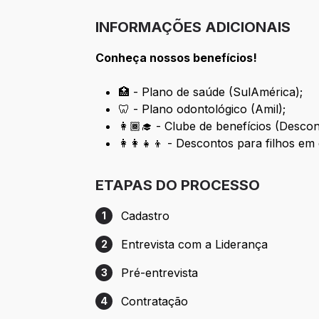
INFORMAÇÕES ADICIONAIS
Conheça nossos benefícios!
🏥 - Plano de saúde (SulAmérica);
🦷 - Plano odontológico (Amil);
👩🏾‍🎓 - Clube de benefícios (Desco
👩‍👩‍👧‍👦 - Descontos para filhos e
ETAPAS DO PROCESSO
Cadastro
1
Etapa 1: Cadastro
Entrevista com a Liderança
2
Etapa 2: Entrevista com a Liderança
Pré-entrevista
3
Etapa 3: Pré-entrevista
Contratação
4
Etapa 4: Contratação